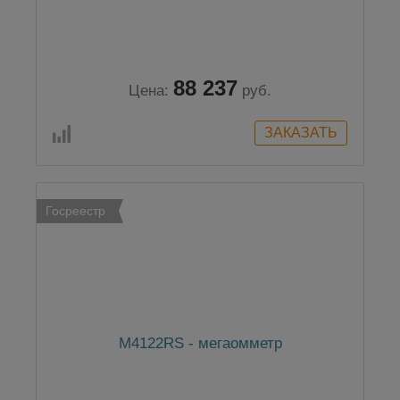
88 237
Цена:
руб.
Госреестр
М4122RS - мегаомметр