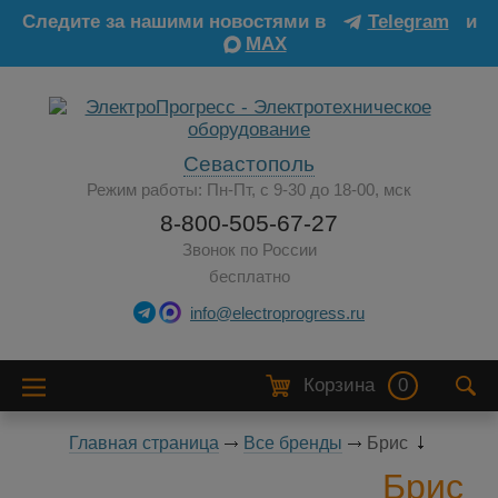
Следите за нашими новостями в
Telegram
и
MAX
Севастополь
Режим работы: Пн-Пт, с 9-30 до 18-00, мск
8-800-505-67-27
Звонок по России
бесплатно
info@electroprogress.ru
Корзина
0
Главная страница
Все бренды
Брис
Брис