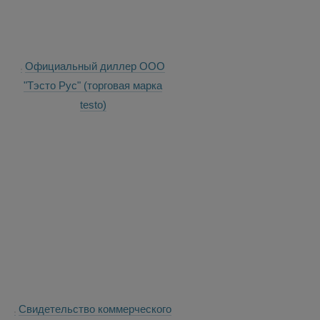
Официальный диллер ООО
"Тэсто Рус" (торговая марка
testo)
Свидетельство коммерческого