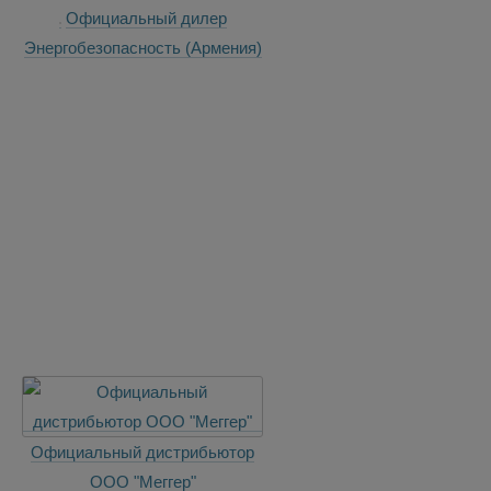
Официальный дилер
Энергобезопасность (Армения)
Официальный дистрибьютор
ООО "Меггер"