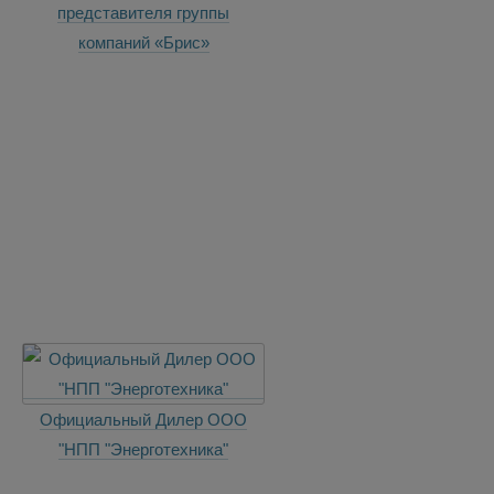
представителя группы
компаний «Брис»
Официальный Дилер ООО
"НПП "Энерготехника"