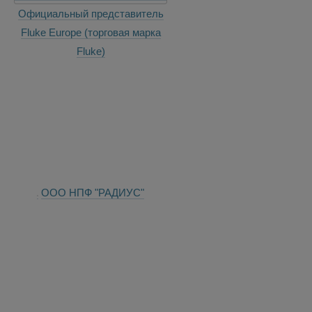
Официальный представитель
Fluke Europe (торговая марка
Fluke)
ООО НПФ "РАДИУС"