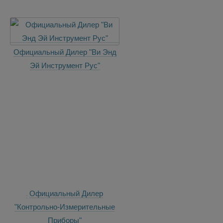
Официальный Дилер "Ви Энд
Эй Инструмент Рус"
Официальный Дилер
"Контрольно-Измерительные
Приборы"