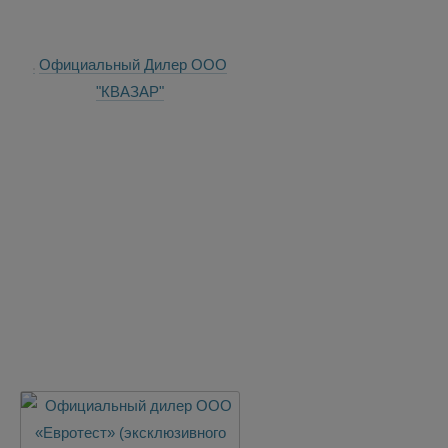
Официальный Дилер ООО
"КВАЗАР"