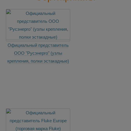
Официальный представитель
ООО "Русэнерго" (узлы
крепления, полки эстакадные)