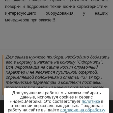
поверки и подробные технические характеристики
интересующего оборудования у наших
менеджеров при заказе!!!
Для заказа нужного прибора, необходимо добавить
его в корзину и нажать на конопку "Оформить".
Вся информация на сайте носит справочный
характер и не является публичной офертой,
определяемой положениями статьи 437 гк рф.,
технические параметры и комплект поставки
товара могут быть изменены производителем
без предварительного уведомления!
Для улучшения работы мы можем собирать
данные, используя cookies и сервис
Яндекс.Метрика. Это соответствует
политике
в
2009-2026 © ЭлектроПрогресс -
отношении персональных данных. Продолжая
работу на сайте вы даёте
согласие на обработку
Электротехническое оборудование